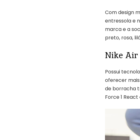
Com design ma
entressola e 
marca e a soc
preto, rosa, lil
Nike Air 
Possui tecnol
oferecer mais
de borracha t
Force 1 React