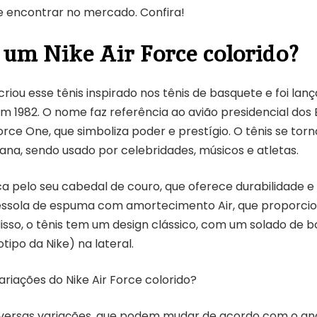
 encontrar no mercado. Confira!
 um Nike Air Force colorido?
riou esse tênis inspirado nos tênis de basquete e foi lan
em 1982. O nome faz referência ao avião presidencial dos
Force One, que simboliza poder e prestígio. O tênis se to
ana, sendo usado por celebridades, músicos e atletas.
a pelo seu cabedal de couro, que oferece durabilidade e 
essola de espuma com amortecimento Air, que proporcio
disso, o tênis tem um design clássico, com um solado de 
tipo da Nike) na lateral.
ariações do Nike Air Force colorido?
iversas variações, que podem mudar de acordo com o ano