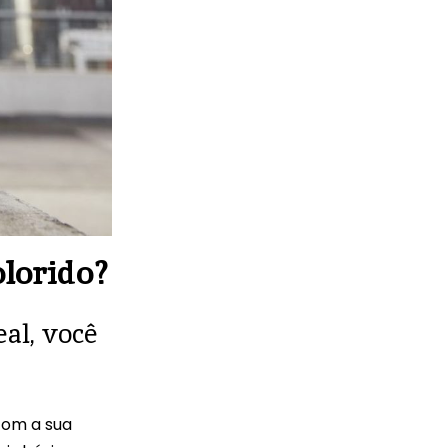
olorido?
eal, você
com a sua