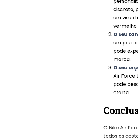
personali
discreto,
um visual 
vermelho 
O seu ta
um pouco 
pode expe
marca.
O seu or
Air Force
pode pesqu
oferta.
Conclu
O Nike Air Fo
todos os gosto