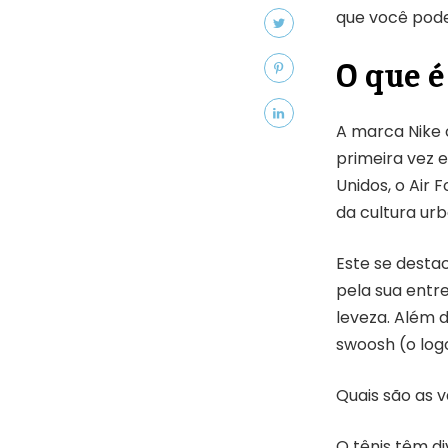
que você pode
O que é
A marca Nike c
primeira vez 
Unidos, o Air 
da cultura urb
Este se destac
pela sua entr
leveza. Além 
swoosh (o logo
Quais são as v
O tênis têm d