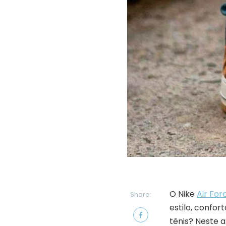
O Nike
Air For
Share:
estilo, confor
tênis? Neste a