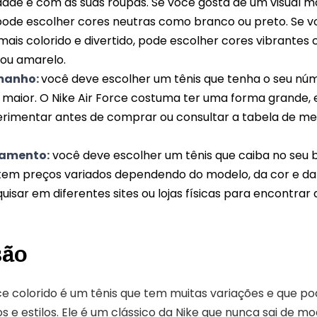
dade e com as suas roupas. Se você gosta de um visual ma
 pode escolher cores neutras como branco ou preto. Se v
mais colorido e divertido, pode escolher cores vibrantes
ou amarelo.
manho:
você deve escolher um tênis que tenha o seu nú
maior. O Nike Air Force costuma ter uma forma grande,
rimentar antes de comprar ou consultar a tabela de me
çamento:
você deve escolher um tênis que caiba no seu b
 tem preços variados dependendo do modelo, da cor e da 
isar em diferentes sites ou lojas físicas para encontrar
são
rce colorido é um tênis que tem muitas variações e que p
s e estilos. Ele é um clássico da Nike que nunca sai de m