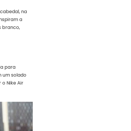
 cabedal, na
inspiram a
s branco,
la para
m um solado
o Nike Air