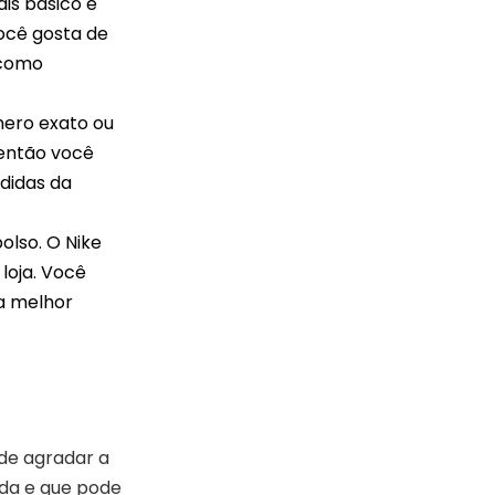
is básico e
ocê gosta de
 como
mero exato ou
 então você
didas da
olso. O Nike
loja. Você
 a melhor
ode agradar a
oda e que pode