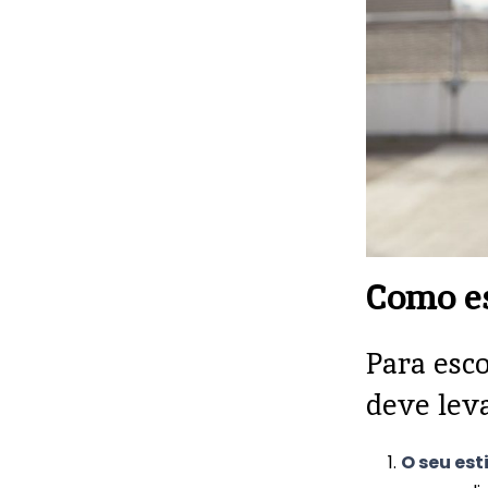
Como es
Para esco
deve lev
O seu est