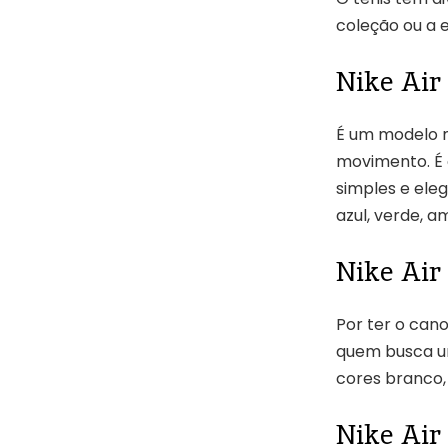
coleção ou a e
Nike Air
É um modelo m
movimento. É 
simples e ele
azul, verde, a
Nike Air 
Por ter o cano
quem busca um
cores branco, 
Nike Air