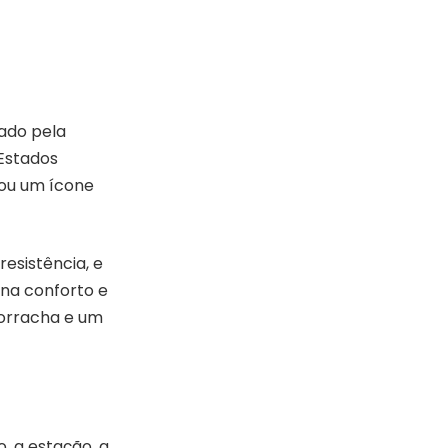
çado pela
 Estados
rnou um ícone
resistência, e
na conforto e
borracha e um
, a estação, a